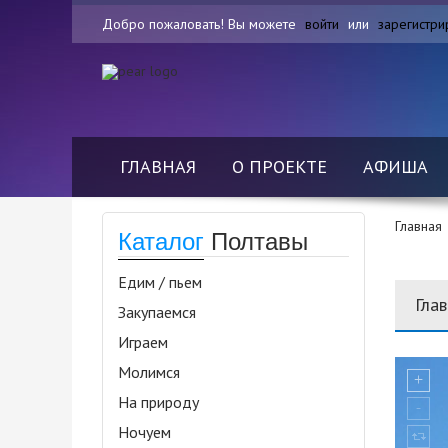
Добро пожаловать! Вы можете
войти
или
зарегистри
ГЛАВНАЯ
О ПРОЕКТЕ
АФИША
Главная
Каталог
Полтавы
Едим / пьем
Гла
Закупаемся
Играем
Молимся
На природу
Ночуем