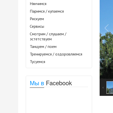
Нянчимся
Паримся / купаемся
Рискуем
Сервисы
Смотрим / слушаем /
эстетствуем
Танцуем / поем
Тренируемся / оздоровляемся
Тусуемся
Мы в
Facebook