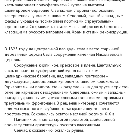
часть завершает полусферический купол на высоком
цилиндровом барабане. С западной стороны - колокольня,
завершенная куполом с шпилем. Северный, южный и западные
фасады украшены тосканскими портиками с треугольными
фронтонами. Сохранились остатки масляной росписи. Строгость
классицизма русского направления. Храм в стадии реконструкции.
В 1823 году на центральной площади села вместо старинной
деревянной церкви была сооружений каменная Николаевская
церковь.
Сооружение кирпичное, крестовое в плене. Центральную
часть венчает полусферический купол на высоком
цилиндрическом барабане, над западным притвором –
двухъярусная, завершенная куполом со шпилем колокольня.
Горизонтальным пояском стены разделены на два яруса, верх стен
отмечен карнизом с модульонами. Северный, южный и западный
фасады украшены четырехколонными тосканскими портиками с
треугольными фронтонами. В решении интерьера сочетаются
приемы высотного и глубинного раскрытия внутреннего
пространства. Сохранились остатки масляной росписи XIX в.
Памятник отличается строгой простотой, свойственной
произведениям архитектуры русского классицизма.
Сейчас, к сожалению, остались руины.