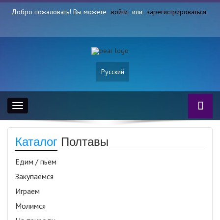
Добро пожаловать! Вы можете
войти
или
зарегистрироваться
Русский
Toggle
navigation
Каталог
Полтавы
Едим / пьем
Закупаемся
Играем
Молимся