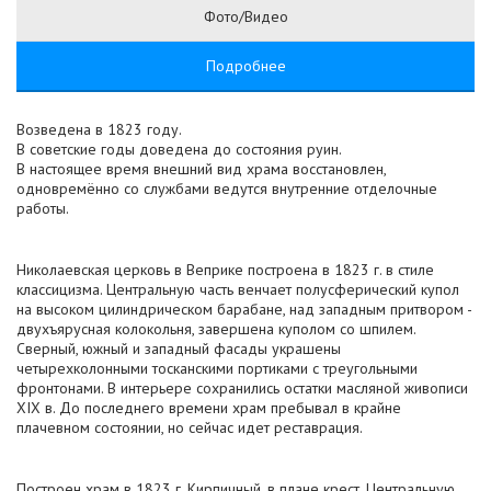
Фото/Видео
Подробнее
Возведена в 1823 году.
В советские годы доведена до состояния руин.
В настоящее время внешний вид храма восстановлен,
одновремённо со службами ведутся внутренние отделочные
работы.
Николаевская церковь в Веприке построена в 1823 г. в стиле
классицизма. Центральную часть венчает полусферический купол
на высоком цилиндрическом барабане, над западным притвором -
двухъярусная колокольня, завершена куполом со шпилем.
Сверный, южный и западный фасады украшены
четырехколонными тосканскими портиками с треугольными
фронтонами. В интерьере сохранились остатки масляной живописи
XIX в. До последнего времени храм пребывал в крайне
плачевном состоянии, но сейчас идет реставрация.
Построен храм в 1823 г. Кирпичный, в плане крест. Центральную