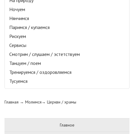
На природу
Ночуем
Нянчимся
Паримся / купаемся
Рискуем
Сервисы
Смотрим / слушаем / эстетствуем
Танцуем / поем
Тренируемся / оздоровляемся
Тусуемся
Главная
→ Молимся→
Церкви / храмы
Главное