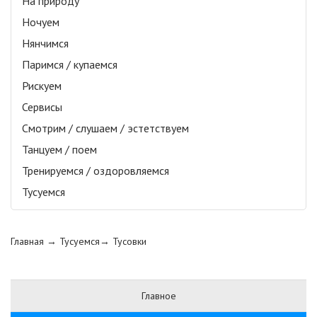
На природу
Ночуем
Нянчимся
Паримся / купаемся
Рискуем
Сервисы
Смотрим / слушаем / эстетствуем
Танцуем / поем
Тренируемся / оздоровляемся
Тусуемся
Главная
→ Тусуемся→
Тусовки
Главное