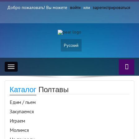
Добро пожаловать! Вы можете
войти
или
зарегистрироваться
Русский
Toggle
navigation
Каталог
Полтавы
Едим / пьем
Закупаемся
Играем
Молимся