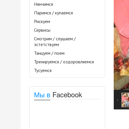
Нянчимся
Паримся / купаемся
Рискуем
Сервисы
Смотрим / слушаем /
эстетствуем
Танцуем / поем
Тренируемся / оздоровляемся
Тусуемся
Мы в
Facebook