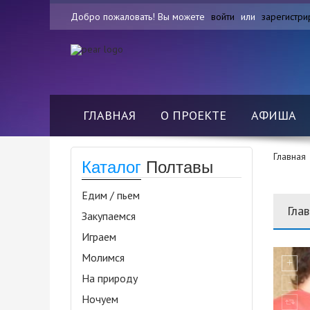
Добро пожаловать! Вы можете
войти
или
зарегистри
ГЛАВНАЯ
О ПРОЕКТЕ
АФИША
Главная
Каталог
Полтавы
Едим / пьем
Гла
Закупаемся
Играем
Молимся
На природу
Ночуем