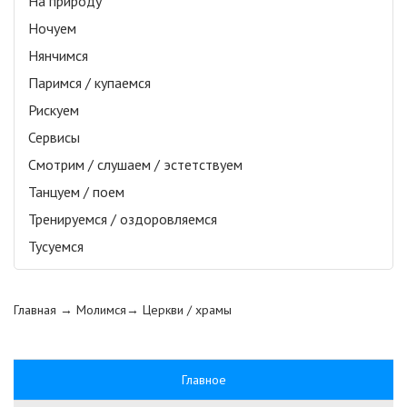
На природу
Ночуем
Нянчимся
Паримся / купаемся
Рискуем
Сервисы
Смотрим / слушаем / эстетствуем
Танцуем / поем
Тренируемся / оздоровляемся
Тусуемся
Главная
→ Молимся→
Церкви / храмы
Главное