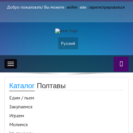
Добро пожаловать! Вы можете
войти
или
зарегистрироваться
Русский
Toggle
navigation
Каталог
Полтавы
Едим / пьем
Закупаемся
Играем
Молимся