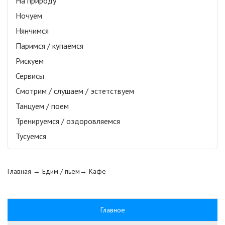
На природу
Ночуем
Нянчимся
Паримся / купаемся
Рискуем
Сервисы
Смотрим / слушаем / эстетствуем
Танцуем / поем
Тренируемся / оздоровляемся
Тусуемся
Главная
→ Едим / пьем→
Кафе
Главное