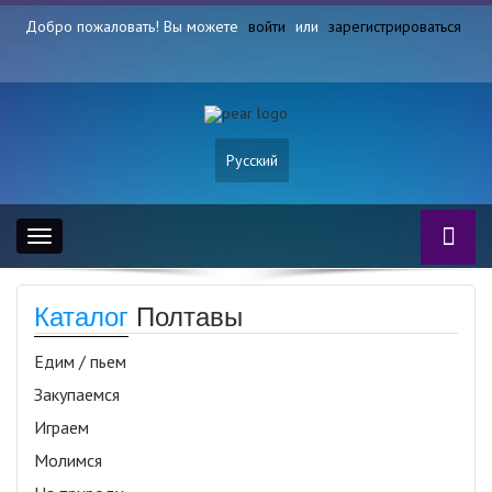
Добро пожаловать! Вы можете
войти
или
зарегистрироваться
Русский
Toggle
navigation
Каталог
Полтавы
Едим / пьем
Закупаемся
Играем
Молимся