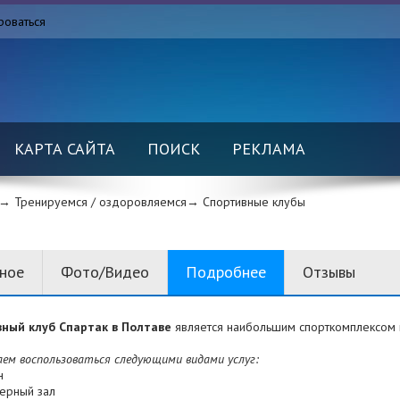
роваться
КАРТА САЙТА
ПОИСК
РЕКЛАМА
→ Тренируемся / оздоровляемся→
Спортивные клубы
вное
Фото/Видео
Подробнее
Отзывы
ный клуб Спартак в Полтаве
является наибольшим спорткомплексом 
аем воспользоваться следующими видами услуг:
н
жерный зал