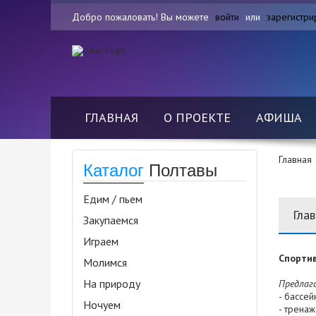
Добро пожаловать! Вы можете
войти
или
зарегистри
ГЛАВНАЯ
О ПРОЕКТЕ
АФИША
Главная
Каталог
Полтавы
Едим / пьем
Гла
Закупаемся
Играем
Спортив
Молимся
На природу
Предлаг
- бассей
Ночуем
- трена