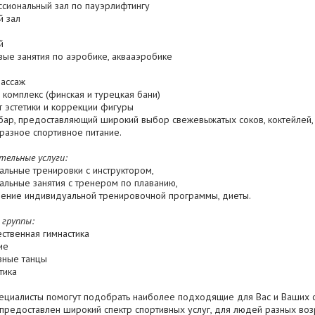
ссиональный зал по пауэрлифтингу
й зал
й
вые занятия по аэробике, аквааэробике
массаж
 комплекс (финская и турецкая бани)
т эстетики и коррекции фигуры
бар, предоставляющий широкий выбор свежевыжатых соков, коктейлей, лег
разное спортивное питание.
тельные услуги:
альные тренировки с инструктором,
альные занятия с тренером по плаванию,
вление индивидуальной тренировочной программы, диеты.
 группы:
ственная гимнастика
ие
вные танцы
тика
ециалисты помогут подобрать наиболее подходящие для Вас и Ваших 
 предоставлен широкий спектр спортивных услуг, для людей разных воз