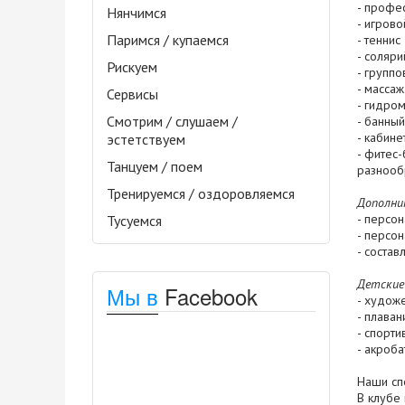
- профе
Нянчимся
- игрово
Паримся / купаемся
- теннис
- соляри
Рискуем
- группо
- массаж
Сервисы
- гидро
Смотрим / слушаем /
- банный
- кабине
эстетствуем
- фитес-
Танцуем / поем
разнооб
Тренируемся / оздоровляемся
Дополни
- персон
Тусуемся
- персон
- соста
Детские
Мы в
Facebook
- художе
- плаван
- спорти
- акроба
Наши сп
В клубе