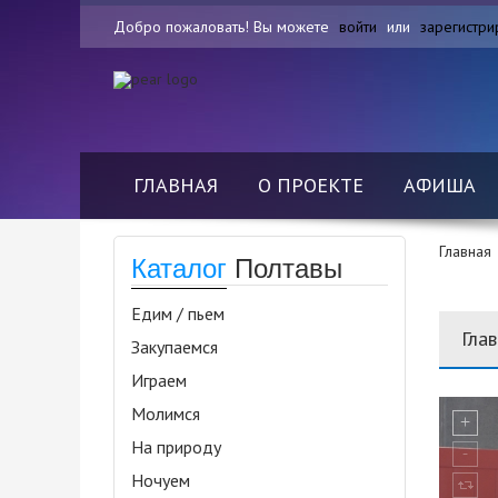
Добро пожаловать! Вы можете
войти
или
зарегистри
ГЛАВНАЯ
О ПРОЕКТЕ
АФИША
Главная
Каталог
Полтавы
Едим / пьем
Гла
Закупаемся
Играем
Молимся
На природу
Ночуем