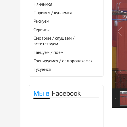
Нянчимся
Паримся / купаемся
Рискуем
Сервисы
Смотрим / слушаем /
эстетствуем
Танцуем / поем
Тренируемся / оздоровляемся
Тусуемся
Мы в
Facebook