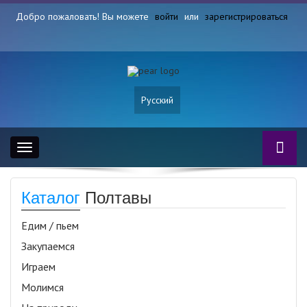
Добро пожаловать! Вы можете
войти
или
зарегистрироваться
Русский
Toggle
navigation
Каталог
Полтавы
Едим / пьем
Закупаемся
Играем
Молимся