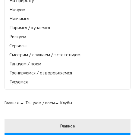
На природу
Ночуем
Нянчимся
Паримся / купаемся
Рискуем
Сервисы
Смотрим / слушаем / эстетствуем
Танцуем / поем
Тренируемся / оздоровляемся
Тусуемся
Главная
→ Танцуем / поем→
Клубы
Главное