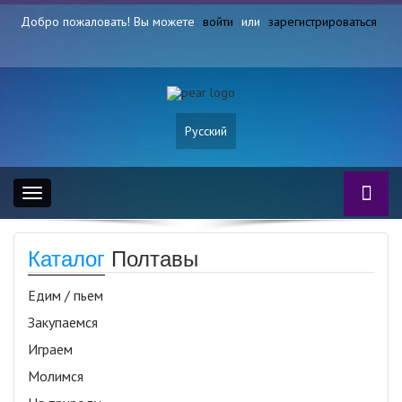
Добро пожаловать! Вы можете
войти
или
зарегистрироваться
Русский
Toggle
navigation
Каталог
Полтавы
Едим / пьем
Закупаемся
Играем
Молимся