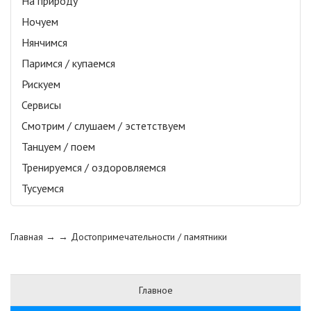
На природу
Ночуем
Нянчимся
Паримся / купаемся
Рискуем
Сервисы
Смотрим / слушаем / эстетствуем
Танцуем / поем
Тренируемся / оздоровляемся
Тусуемся
Главная
→ →
Достопримечательности / памятники
Главное