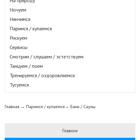
На природу
Ночуем
Нянчимся
Паримся / купаемся
Рискуем
Сервисы
Смотрим / слушаем / эстетствуем
Танцуем / поем
Тренируемся / оздоровляемся
Тусуемся
Главная
→ Паримся / купаемся→
Бани / Сауны
Главное