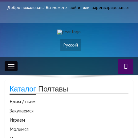
Добро пожаловать! Вы можете
войти
или
зарегистрироваться
Русский
Toggle
navigation
Каталог
Полтавы
Едим / пьем
Закупаемся
Играем
Молимся