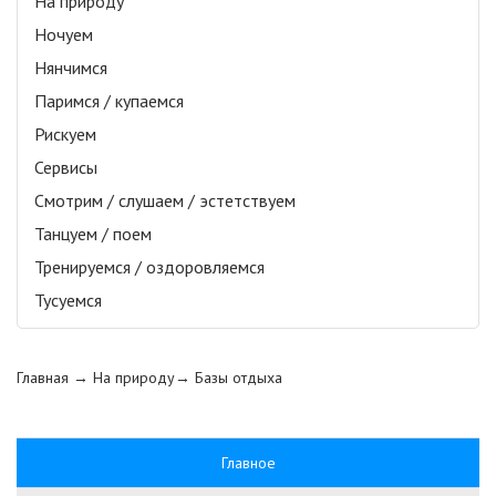
На природу
Ночуем
Нянчимся
Паримся / купаемся
Рискуем
Сервисы
Смотрим / слушаем / эстетствуем
Танцуем / поем
Тренируемся / оздоровляемся
Тусуемся
Главная
→ На природу→
Базы отдыха
Главное