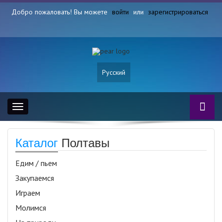
Добро пожаловать! Вы можете
войти
или
зарегистрироваться
Русский
Toggle
navigation
Каталог
Полтавы
Едим / пьем
Закупаемся
Играем
Молимся