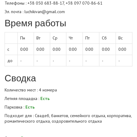
Телефоны : +38 050 683-88-17, +38 097 070-86-61
Эл. почта : luchikivan@gmail.com
Время работы
Пн
Вт
Ср
Чт
Пт
Сб
Вс
с
0:00
0:00
0:00
0:00
0:00
0:00
0:00
до
-
-
-
-
-
-
-
Сводка
Количество мест : 4 номера
Летняя площадка :
Есть
Парковка :
Есть
Подходит для : Свадеб, банкетов, семейного отдыха, корпоратива,
романтического отдыха, оздоровительного отдыха