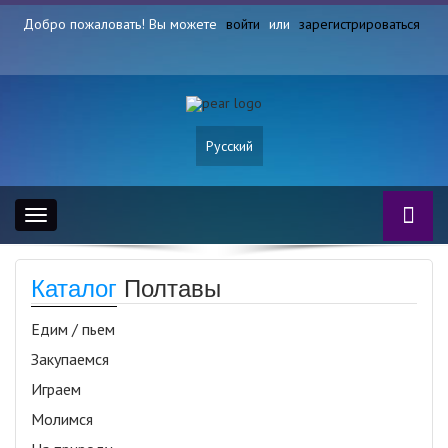
Добро пожаловать! Вы можете
войти
или
зарегистрироваться
Русский
Toggle
navigation
Каталог
Полтавы
Едим / пьем
Закупаемся
Играем
Молимся