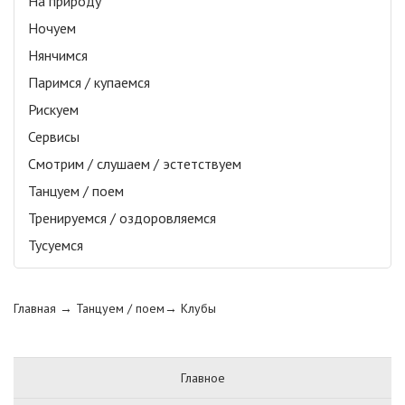
На природу
Ночуем
Нянчимся
Паримся / купаемся
Рискуем
Сервисы
Смотрим / слушаем / эстетствуем
Танцуем / поем
Тренируемся / оздоровляемся
Тусуемся
Главная
→ Танцуем / поем→
Клубы
Главное