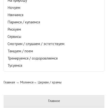
На природу
Ночуем
Нянчимся
Паримся / купаемся
Рискуем
Сервисы
Смотрим / слушаем / эстетствуем
Танцуем / поем
Тренируемся / оздоровляемся
Тусуемся
Главная
→ Молимся→
Церкви / храмы
Главное