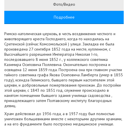
Фото/Видео
Подробнее
Римско-католическая церковь, в честь воздвижения честного и
животворящего креста Господнего, когда-то находилась на
Сретенской (сейчас Комсомольской ) улице. Закладка ее была
произведена 27 сентября 1852 года на месте, купленном, с
Высочайшего разрешения Императора Николая I-го,
последовавшего 8 июня 1852 г., у коллежского советника
Казимира Осиповича Поллевича. Окончательно построена и
освящена 12 июня 1859 года. Построена она при главном участии
тайного советника графа Якова Осиповича Ламберта (умер в 1855
году), ксендза Гялимского, бывшего первым настоятелем этой
церкви, и добровольные пожертвования прихожан. До постройки
этой церкви, с 1843 по 1851 год, служение происходило в
нанятом помещении бывшего здания училища садоводства ,
принадлежащего затем Полтавскому институту благородных
девиц.
Храм действовал до 1936 года, а в 1937 году был полностью
уничтожен большевиками вместе с некоторыми другими храмами,
а на его фундаменте было построено медицинское училище.