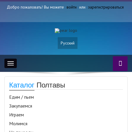
Добро пожаловать! Вы можете
войти
или
зарегистрироваться
Русский
Toggle
navigation
Каталог
Полтавы
Едим / пьем
Закупаемся
Играем
Молимся