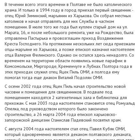
В течении всего этого времени в Полтаве не было католического
храма. И только в 1994 году в город приехал первый священник -
отец Юрий Зиминский, маръянин из Харькова. Он собрал местных
католиков и начал отправлять для них Службы в частном
помещении. В июле того же года был куплен старый дом на ул.
Марата, 16, и после небольшого ремонта, уже на Рождество, была
отправлена Пастырька и провозглашен приход Воздвижения
Креста Господнего. На протяжении нескольких лет сюда приезжали
отцы-маръяне из Харькова, а позже епископ назначил настоятелем
отца Валерия Фелинского. Однако он остался здесь ненадолго. Со
временем на территории области появились новые парафии: в
Комсомольске, Миргороде, Кременчуге и Лубнах. Полтора года в
этих приходах служил отец Яцек Пиль ОМИ, а полгода ему
помогал тогда еще диакон Виталий Подолян ОМИ.
С осени 2002 года отец Яцек Пиль начал строительство новой
часовни и помещения для священников. В подвале под
помещением находятся 2 катехетичных зала и библиотека для
прихожан. С мая 2003 года настоятелем становится отец Ромуальд
Опелка, под руководством которого было закончено
строительство, а 26 марта 2004 года епископ харьковско-
запорожской диецезии Станислав Падевский посвятил храм.
С августа 2004 года настоятелем стал отец Павел Кубяк ОМИ,
который одновременно является деканом полтавского деканата,
который охватывает всю полтавскую область, а викарием стал отец