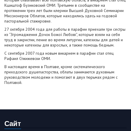
Кшиштоф Бузиковский ОМИ. Третьими в сообществе на
протяжении трех лет были клерики Высшей Духовной Семинарии
Миссионеров Облатов, которые находились здесь на годовой
пасторальной стажировке.
27 октября 2004 года для работы в парафии приехали три сестры
из “Згромадження Дочок Божої Любові”, которые взяли на себя
труд в закристии, пение во время литургии, катехизы для детей и
некоторые катехизы для взрослых, а также помощь бедным.
С сентября 2007 года новым викарием в парафии стал отец
Рафаил Стжижевски ОМИ.
В настоящее время в Полтаве, кроме систематического
приходского душепасторства, облаты занимаются духовным
руководством молодежи и помогают в двух тюрьмах рядом с
Полтавой.
Сайт