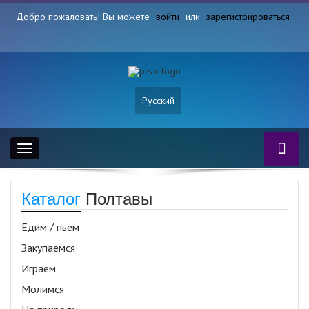
Добро пожаловать! Вы можете
войти
или
зарегистрироваться
Русский
Toggle
navigation
Каталог
Полтавы
Едим / пьем
Закупаемся
Играем
Молимся