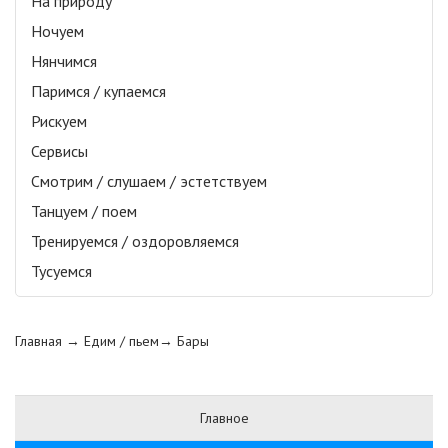
На природу
Ночуем
Нянчимся
Паримся / купаемся
Рискуем
Сервисы
Смотрим / слушаем / эстетствуем
Танцуем / поем
Тренируемся / оздоровляемся
Тусуемся
Главная
→ Едим / пьем→
Бары
Главное