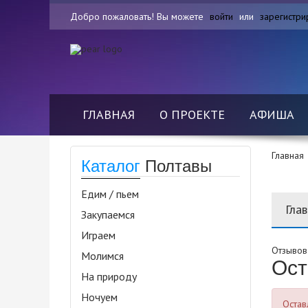
Добро пожаловать! Вы можете
войти
или
зарегистри
ГЛАВНАЯ
О ПРОЕКТЕ
АФИША
Главная
Каталог
Полтавы
Едим / пьем
Гла
Закупаемся
Играем
Отзывов 
Молимся
Ост
На природу
Ночуем
Остав