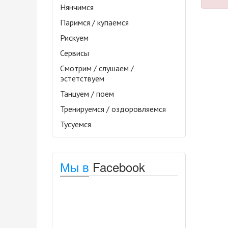
Нянчимся
Паримся / купаемся
Рискуем
Сервисы
Смотрим / слушаем /
эстетствуем
Танцуем / поем
Тренируемся / оздоровляемся
Тусуемся
Мы в
Facebook