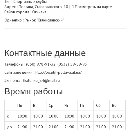
Тип :
Спортивные клубы
Адрес : Полтава, Станиславского, 10 |
Посмотреть на карте
Район города : Огнивка
Ориентир : Рынок "Станиславский"
Контактные данные
Телефоны : (050) 978-91-32, (0532) 59-59-93
Сайт заведения :
http://pozitif-poltava.at.ua/
Эл. почта : tkalenko_84@mail.ru
Время работы
Пн
Вт
Ср
Чт
Пт
Сб
Вс
с
10:00
10:00
10:00
10:00
10:00
10:00
10:00
до
21:00
21:00
21:00
21:00
21:00
21:00
21:00