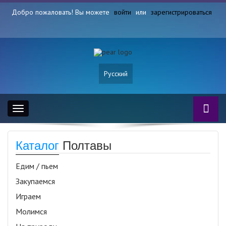
Добро пожаловать! Вы можете
войти
или
зарегистрироваться
Русский
Toggle
navigation
Каталог
Полтавы
Едим / пьем
Закупаемся
Играем
Молимся