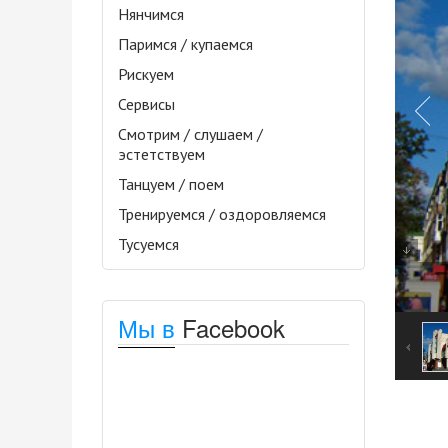
Нянчимся
Паримся / купаемся
Рискуем
Сервисы
Смотрим / слушаем /
эстетствуем
Танцуем / поем
Тренируемся / оздоровляемся
Тусуемся
Мы в
Facebook