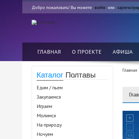
Добро пожаловать! Вы можете
войти
или
зарегистри
ГЛАВНАЯ
О ПРОЕКТЕ
АФИША
Главная
Каталог
Полтавы
Едим / пьем
Гла
Закупаемся
Играем
Молимся
На природу
Ночуем