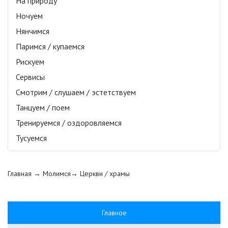
На природу
Ночуем
Нянчимся
Паримся / купаемся
Рискуем
Сервисы
Смотрим / слушаем / эстетствуем
Танцуем / поем
Тренируемся / оздоровляемся
Тусуемся
Главная
→ Молимся→
Церкви / храмы
Главное