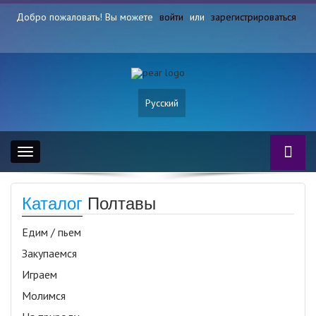
Добро пожаловать! Вы можете
войти
или
зарегистрироваться
Русский
Toggle
navigation
Каталог
Полтавы
Едим / пьем
Закупаемся
Играем
Молимся