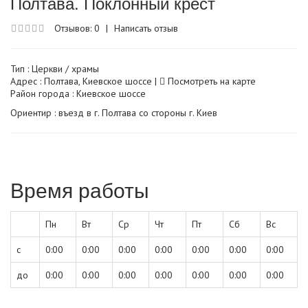
Полтава. Поклонный крест
Отзывов: 0
|
Написать отзыв
Тип :
Церкви / храмы
Адрес : Полтава, Киевское шоссе |
Посмотреть на карте
Район города : Киевское шоссе
Ориентир : въезд в г. Полтава со стороны г. Киев
Время работы
Пн
Вт
Ср
Чт
Пт
Сб
Вс
с
0:00
0:00
0:00
0:00
0:00
0:00
0:00
до
0:00
0:00
0:00
0:00
0:00
0:00
0:00