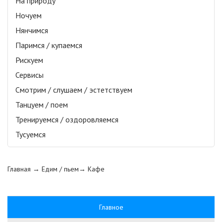
На природу
Ночуем
Нянчимся
Паримся / купаемся
Рискуем
Сервисы
Смотрим / слушаем / эстетствуем
Танцуем / поем
Тренируемся / оздоровляемся
Тусуемся
Главная
→ Едим / пьем→
Кафе
Главное