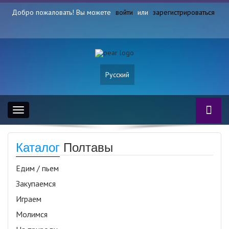
Добро пожаловать! Вы можете
войти
или
зарегистрироваться
Русский
Toggle
navigation
Каталог
Полтавы
Едим / пьем
Закупаемся
Играем
Молимся