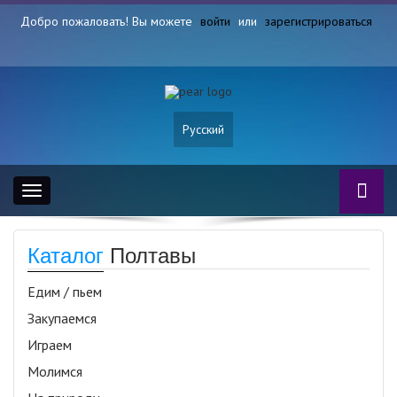
Добро пожаловать! Вы можете
войти
или
зарегистрироваться
Русский
Toggle
navigation
Каталог
Полтавы
Едим / пьем
Закупаемся
Играем
Молимся