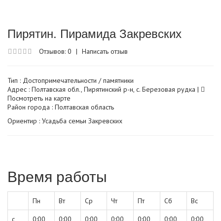
Пирятин. Пирамида Закревских
Отзывов: 0
|
Написать отзыв
Тип :
Достопримечательности / памятники
Адрес : Полтавская обл., Пирятинский р-н, с. Березовая рудка |
Посмотреть на карте
Район города : Полтавская область
Ориентир : Усадьба семьи Закревских
Время работы
Пн
Вт
Ср
Чт
Пт
Сб
Вс
с
0:00
0:00
0:00
0:00
0:00
0:00
0:00