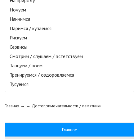
На природу
Ночуем
Нянчимся
Паримся / купаемся
Рискуем
Сервисы
Смотрим / слушаем / эстетствуем
Танцуем / поем
Тренируемся / оздоровляемся
Тусуемся
Главная
→ →
Достопримечательности / памятники
Главное