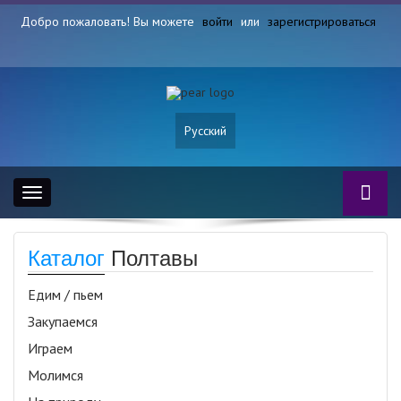
Добро пожаловать! Вы можете
войти
или
зарегистрироваться
Русский
Toggle
navigation
Каталог
Полтавы
Едим / пьем
Закупаемся
Играем
Молимся