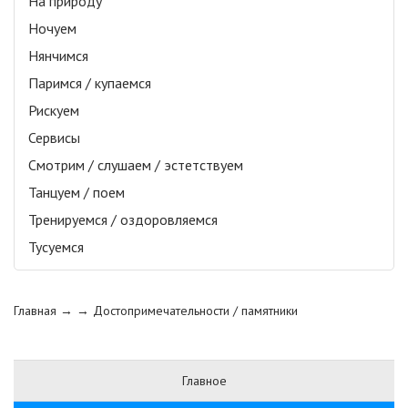
На природу
Ночуем
Нянчимся
Паримся / купаемся
Рискуем
Сервисы
Смотрим / слушаем / эстетствуем
Танцуем / поем
Тренируемся / оздоровляемся
Тусуемся
Главная
→ →
Достопримечательности / памятники
Главное