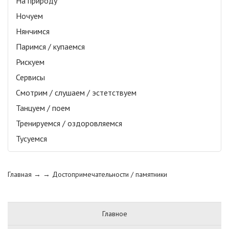
На природу
Ночуем
Нянчимся
Паримся / купаемся
Рискуем
Сервисы
Смотрим / слушаем / эстетствуем
Танцуем / поем
Тренируемся / оздоровляемся
Тусуемся
Главная
→ →
Достопримечательности / памятники
Главное