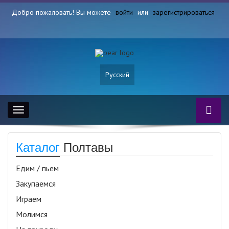
Добро пожаловать! Вы можете
войти
или
зарегистрироваться
Русский
Toggle
navigation
Каталог
Полтавы
Едим / пьем
Закупаемся
Играем
Молимся