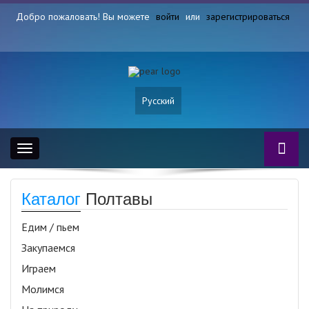
Добро пожаловать! Вы можете
войти
или
зарегистрироваться
Русский
Toggle
navigation
Каталог
Полтавы
Едим / пьем
Закупаемся
Играем
Молимся