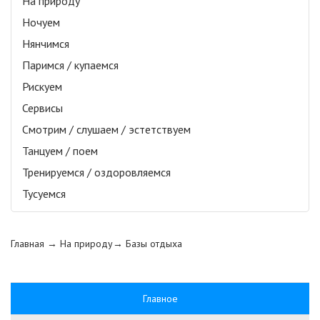
На природу
Ночуем
Нянчимся
Паримся / купаемся
Рискуем
Сервисы
Смотрим / слушаем / эстетствуем
Танцуем / поем
Тренируемся / оздоровляемся
Тусуемся
Главная
→ На природу→
Базы отдыха
Главное