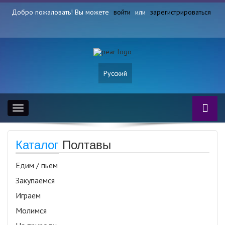
Добро пожаловать! Вы можете
войти
или
зарегистрироваться
Русский
Toggle
navigation
Каталог
Полтавы
Едим / пьем
Закупаемся
Играем
Молимся