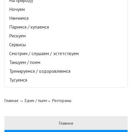
На природу
Ночуем
Нянчимся
Паримся / купаемся
Рискуем
Сервисы
Смотрим / слушаем / эстетствуем
Танцуем / поем
Тренируемся / оздоровляемся
Тусуемся
Главная
→ Едим / пьем→
Рестораны
Главное