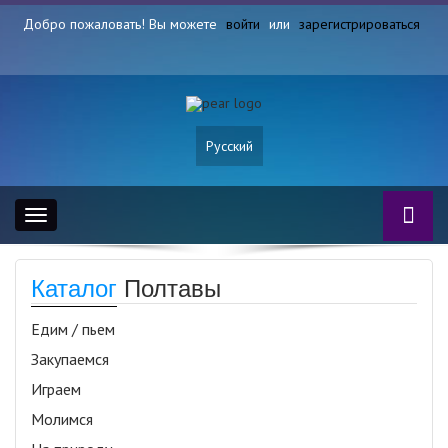
Добро пожаловать! Вы можете
войти
или
зарегистрироваться
Русский
Toggle
navigation
Каталог
Полтавы
Едим / пьем
Закупаемся
Играем
Молимся