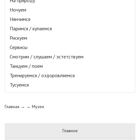
На природу
Ночуем
Нянчимся
Паримся / купаемся
Рискуем
Сервисы
Смотрим / слушаем / эстетствуем
Танцуем / поем
Тренируемся / оздоровляемся
Тусуемся
Главная
→ →
Музеи
Главное