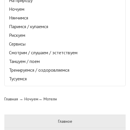
На природу
Ночуем
Нянчимся
Паримся / купаемся
Рискуем
Сервисы
Смотрим / слушаем / эстетствуем
Танцуем / поем
Тренируемся / оздоровляемся
Тусуемся
Главная
→ Ночуем→
Мотели
Главное