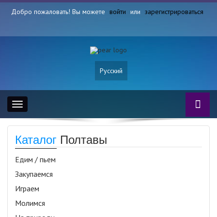
Добро пожаловать! Вы можете
войти
или
зарегистрироваться
Русский
Toggle
navigation
Каталог
Полтавы
Едим / пьем
Закупаемся
Играем
Молимся