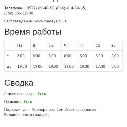
Телефоны : (0532) 69-46-55, (066) 414-80-65,
(050) 583-15-00
Сайт заведения :
www.medeya.pl.ua
Время работы
Пн
Вт
Ср
Чт
Пт
Сб
Вс
с
8:00
8:00
8:00
8:00
8:00
8:00
0:00
до
19:00
19:00
19:00
19:00
19:00
17:00
0:00
Сводка
Летняя площадка :
Есть
Парковка :
Есть
Подходит для : Корпоратива, Семейных праздников,
Романтического свидания