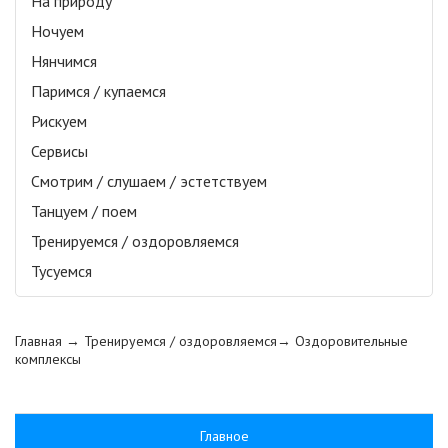
На природу
Ночуем
Нянчимся
Паримся / купаемся
Рискуем
Сервисы
Смотрим / слушаем / эстетствуем
Танцуем / поем
Тренируемся / оздоровляемся
Тусуемся
Главная
→ Тренируемся / оздоровляемся→
Оздоровительные
комплексы
Главное