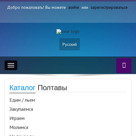
Добро пожаловать! Вы можете
войти
или
зарегистрироваться
Русский
Toggle
navigation
Каталог
Полтавы
Едим / пьем
Закупаемся
Играем
Молимся