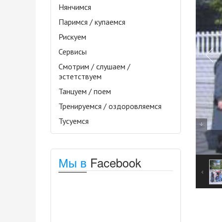
Нянчимся
Паримся / купаемся
Рискуем
Сервисы
Смотрим / слушаем /
эстетствуем
Танцуем / поем
Тренируемся / оздоровляемся
Тусуемся
Мы в
Facebook