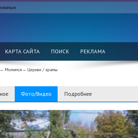
роваться
КАРТА САЙТА
ПОИСК
РЕКЛАМА
→ Молимся→
Церкви / храмы
вное
Фото/Видео
Подробнее