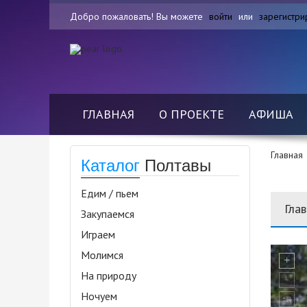
Добро пожаловать! Вы можете
войти
или
зарегистри
ГЛАВНАЯ
О ПРОЕКТЕ
АФИША
Главная
Каталог
Полтавы
Едим / пьем
Гла
Закупаемся
Играем
Молимся
На природу
Ночуем