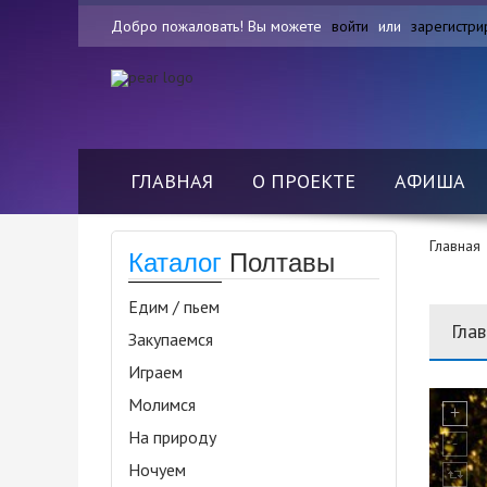
Добро пожаловать! Вы можете
войти
или
зарегистри
ГЛАВНАЯ
О ПРОЕКТЕ
АФИША
Главная
Каталог
Полтавы
Едим / пьем
Гла
Закупаемся
Играем
Молимся
На природу
Ночуем