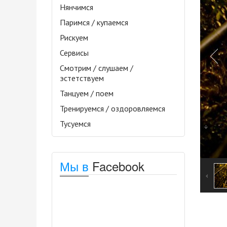
Нянчимся
Паримся / купаемся
Рискуем
Сервисы
Смотрим / слушаем /
эстетствуем
Танцуем / поем
Тренируемся / оздоровляемся
Тусуемся
Мы в
Facebook