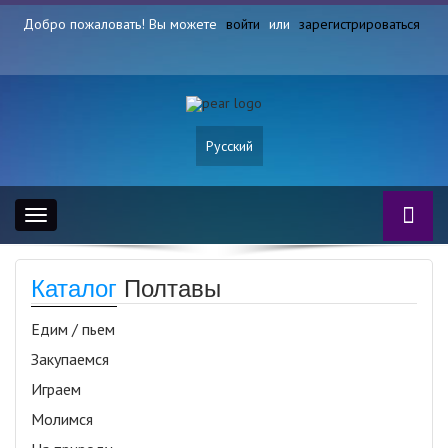
Добро пожаловать! Вы можете
войти
или
зарегистрироваться
Русский
Toggle
navigation
Каталог
Полтавы
Едим / пьем
Закупаемся
Играем
Молимся