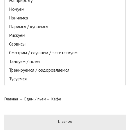
На природу
Ночуем
Нянчимся
Паримся / купаемся
Рискуем
Сервисы
Смотрим / слушаем / эстетствуем
Танцуем / поем
Тренируемся / оздоровляемся
Тусуемся
Главная
→ Едим / пьем→
Кафе
Главное