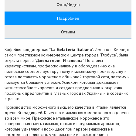
Фото/Видео
Подробнее
Отзывы
Кофейня-кондитерская “
La Gelateria Italiana
”. Именно в Киеве, в
самом престижном коммерческом центре города “Глобусе”, была
открыта первая “
Джелатерия Итальяна
”. По своим
характеристикам, профессионализму и оборудованию она
полностью соответствует крупному итальянскому производству и
готова поставлять мороженое обширной торговой сети, поэтому и
пользуется большим успехом. Успехом, который доказывает
жизнеспособность проекта и создает предпосылки к открытию
подобных предприятий в главных городах Украины и в соседних
странах.
Производство мороженого высшего качества в Италии является
древней традицией. Качество итальянского мороженого оценено
во всем мире. Прекрасное итальянское мороженое это
совершенная смесь сильных, тонких и натуральных ароматов,
которые удивляют и восхищают при первом знакомстве и
продолжают приносить удовольствие и наслаждение в