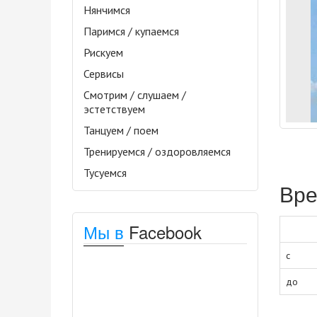
Нянчимся
Паримся / купаемся
Рискуем
Сервисы
Смотрим / слушаем /
эстетствуем
Танцуем / поем
Тренируемся / оздоровляемся
Тусуемся
Вре
Мы в
Facebook
с
до