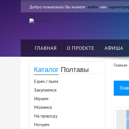
Добро пожаловать! Вы можете
войти
или
зарегистри
ГЛАВНАЯ
О ПРОЕКТЕ
АФИША
Главная
Каталог
Полтавы
Едим / пьем
Гла
Закупаемся
Играем
Молимся
На природу
Ночуем