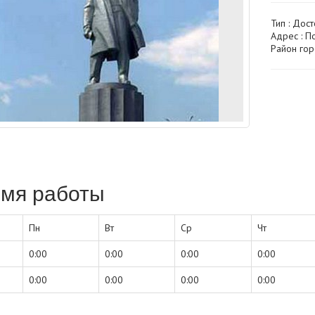
Тип :
Дост
Адрес : По
Район гор
мя работы
Пн
Вт
Ср
Чт
0:00
0:00
0:00
0:00
0:00
0:00
0:00
0:00