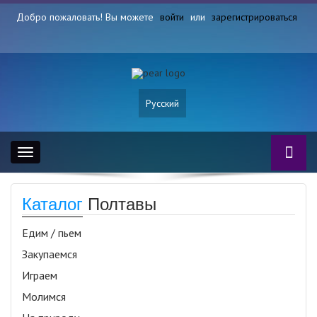
Добро пожаловать! Вы можете
войти
или
зарегистрироваться
Русский
Toggle
navigation
Каталог
Полтавы
Едим / пьем
Закупаемся
Играем
Молимся