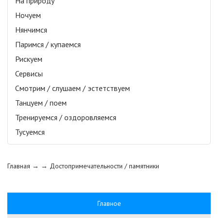
На природу
Ночуем
Нянчимся
Паримся / купаемся
Рискуем
Сервисы
Смотрим / слушаем / эстетствуем
Танцуем / поем
Тренируемся / оздоровляемся
Тусуемся
Главная
→ →
Достопримечательности / памятники
Главное