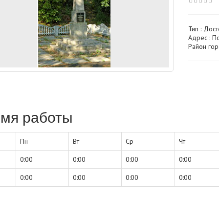
Тип :
Дост
Адрес : По
Район гор
мя работы
Пн
Вт
Ср
Чт
0:00
0:00
0:00
0:00
0:00
0:00
0:00
0:00