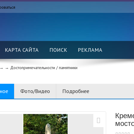
роваться
КАРТА САЙТА
ПОИСК
РЕКЛАМА
→ →
Достопримечательности / памятники
вное
Фото/Видео
Подробнее
Креме
мост