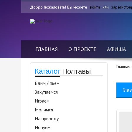
Добро пожаловать! Вы можете
войти
или
зарегистри
ГЛАВНАЯ
О ПРОЕКТЕ
АФИША
Главная
Каталог
Полтавы
Едим / пьем
Гла
Закупаемся
Играем
Молимся
На природу
Ночуем