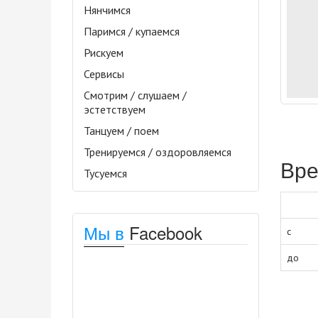
Нянчимся
Паримся / купаемся
Рискуем
Сервисы
Смотрим / слушаем /
эстетствуем
Танцуем / поем
Тренируемся / оздоровляемся
Вре
Тусуемся
Мы в
Facebook
с
до