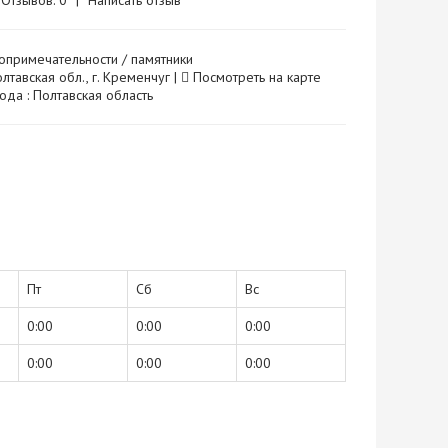
Отзывов: 0
|
Написать отзыв
опримечательности / памятники
лтавская обл., г. Кременчуг |
Посмотреть на карте
ода : Полтавская область
Пт
Сб
Вс
0:00
0:00
0:00
0:00
0:00
0:00