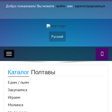
Добро пожаловать! Вы можете
войти
или
зарегистрироваться
Русский
Toggle
navigation
Каталог
Полтавы
Едим / пьем
Закупаемся
Играем
Молимся