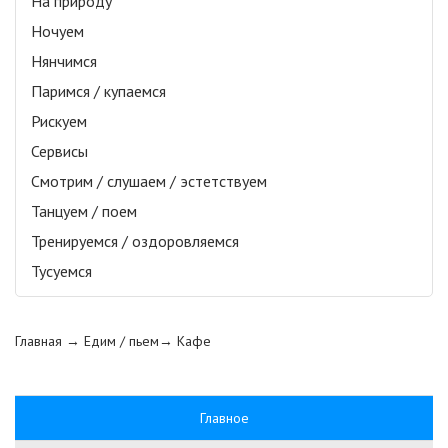
На природу
Ночуем
Нянчимся
Паримся / купаемся
Рискуем
Сервисы
Смотрим / слушаем / эстетствуем
Танцуем / поем
Тренируемся / оздоровляемся
Тусуемся
Главная
→ Едим / пьем→
Кафе
Главное