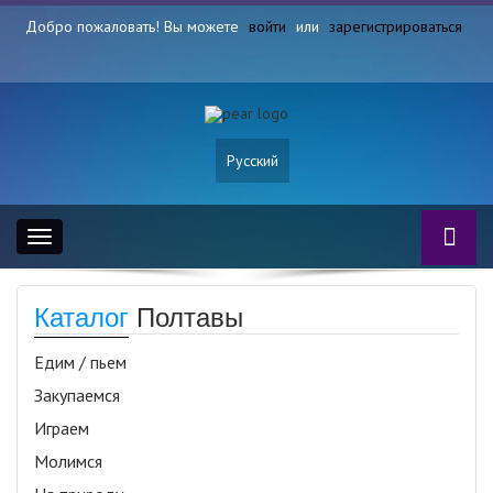
Добро пожаловать! Вы можете
войти
или
зарегистрироваться
Русский
Toggle
navigation
Каталог
Полтавы
Едим / пьем
Закупаемся
Играем
Молимся