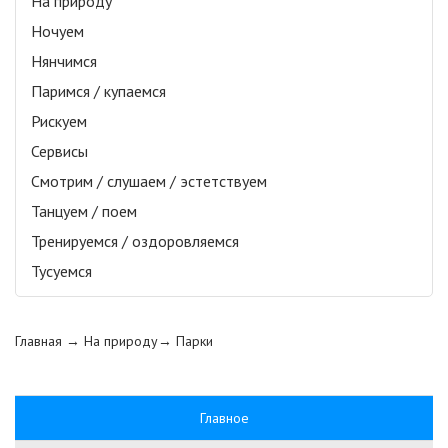
На природу
Ночуем
Нянчимся
Паримся / купаемся
Рискуем
Сервисы
Смотрим / слушаем / эстетствуем
Танцуем / поем
Тренируемся / оздоровляемся
Тусуемся
Главная
→ На природу→
Парки
Главное