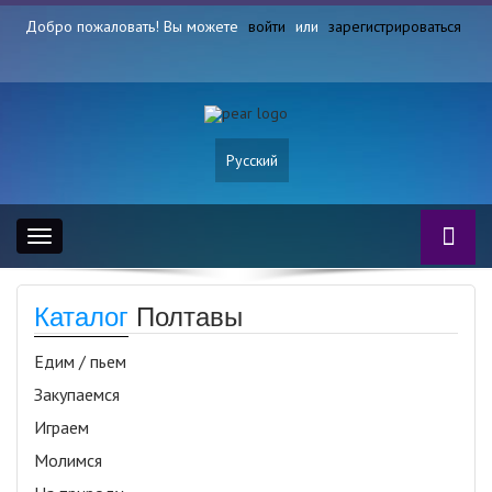
Добро пожаловать! Вы можете
войти
или
зарегистрироваться
Русский
Toggle
navigation
Каталог
Полтавы
Едим / пьем
Закупаемся
Играем
Молимся