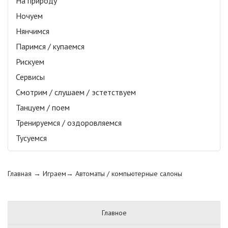
На природу
Ночуем
Нянчимся
Паримся / купаемся
Рискуем
Сервисы
Смотрим / слушаем / эстетствуем
Танцуем / поем
Тренируемся / оздоровляемся
Тусуемся
Главная
→ Играем→
Автоматы / компьютерные салоны
Главное