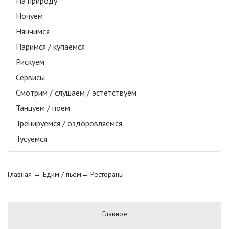
На природу
Ночуем
Нянчимся
Паримся / купаемся
Рискуем
Сервисы
Смотрим / слушаем / эстетствуем
Танцуем / поем
Тренируемся / оздоровляемся
Тусуемся
Главная
→ Едим / пьем→
Рестораны
Главное