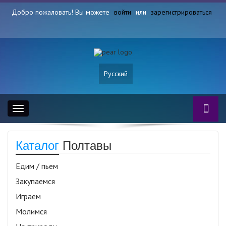
Добро пожаловать! Вы можете
войти
или
зарегистрироваться
Русский
Toggle
navigation
Каталог
Полтавы
Едим / пьем
Закупаемся
Играем
Молимся