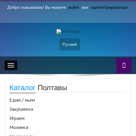
Добро пожаловать! Вы можете
войти
или
зарегистрироваться
Русский
Toggle
navigation
Каталог
Полтавы
Едим / пьем
Закупаемся
Играем
Молимся