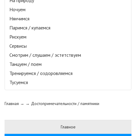
На природу
Ночуем
Нянчимся
Паримся / купаемся
Рискуем
Сервисы
Смотрим / слушаем / эстетствуем
Танцуем / поем
Тренируемся / оздоровляемся
Тусуемся
Главная
→ →
Достопримечательности / памятники
Главное