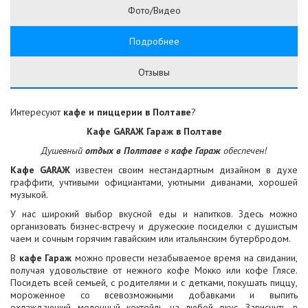
Фото/Видео
Подробнее
Отзывы
Интересуют
кафе и пиццерии в Полтаве
?
Кафе GARAЖ Гараж в Полтаве
Душевный
отдых в Полтаве
в
кафе Гараж
обеспечен!
Кафе GARAЖ
известен своим нестандартным дизайном в духе
граффити, учтивыми официантами, уютными диванами, хорошей
музыкой.
У нас широкий выбор вкусной еды и напитков. Здесь можно
организовать бизнес-встречу и дружеские посиделки с душистым
чаем и сочным горячим гавайским или итальянским бутербродом.
В
кафе Гараж
можно провести незабываемое время на свидании,
получая удовольствие от нежного кофе Мокко или кофе Глясе.
Посидеть всей семьей, с родителями и с детками, покушать пиццу,
мороженное со всевозможными добавками и выпить
охлаждающий молочный коктейль на любой вкус. Зависнуть в