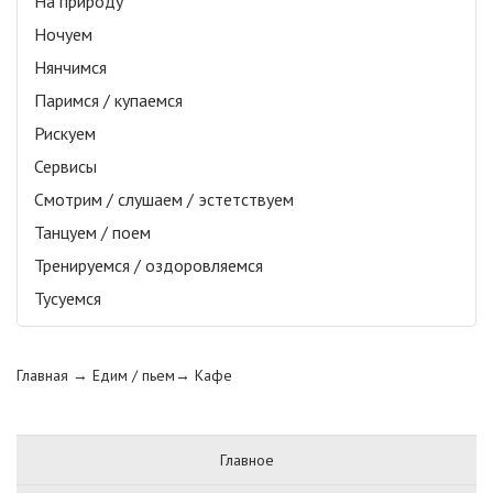
На природу
Ночуем
Нянчимся
Паримся / купаемся
Рискуем
Сервисы
Смотрим / слушаем / эстетствуем
Танцуем / поем
Тренируемся / оздоровляемся
Тусуемся
Главная
→ Едим / пьем→
Кафе
Главное