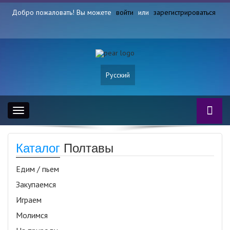
Добро пожаловать! Вы можете
войти
или
зарегистрироваться
Русский
Toggle
navigation
Каталог
Полтавы
Едим / пьем
Закупаемся
Играем
Молимся