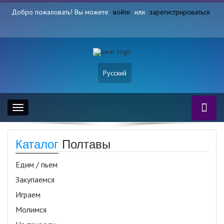
Добро пожаловать! Вы можете
войти
или
зарегистрироваться
Русский
Toggle
navigation
Каталог
Полтавы
Едим / пьем
Закупаемся
Играем
Молимся