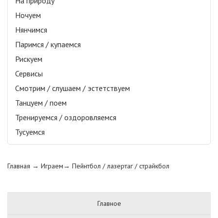
На природу
Ночуем
Нянчимся
Паримся / купаемся
Рискуем
Сервисы
Смотрим / слушаем / эстетствуем
Танцуем / поем
Тренируемся / оздоровляемся
Тусуемся
Главная
→ Играем→
Пейнтбол / лазертаг / страйкбол
Главное