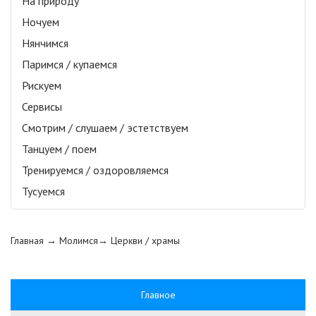
На природу
Ночуем
Нянчимся
Паримся / купаемся
Рискуем
Сервисы
Смотрим / слушаем / эстетствуем
Танцуем / поем
Тренируемся / оздоровляемся
Тусуемся
Главная
→ Молимся→
Церкви / храмы
Главное