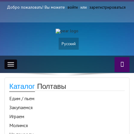
Добро пожаловать! Вы можете
войти
или
зарегистрироваться
Русский
Toggle
navigation
Каталог
Полтавы
Едим / пьем
Закупаемся
Играем
Молимся