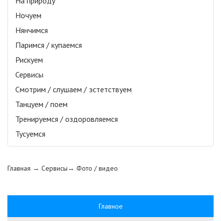
На природу
Ночуем
Нянчимся
Паримся / купаемся
Рискуем
Сервисы
Смотрим / слушаем / эстетствуем
Танцуем / поем
Тренируемся / оздоровляемся
Тусуемся
Главная
→ Сервисы→
Фото / видео
Главное