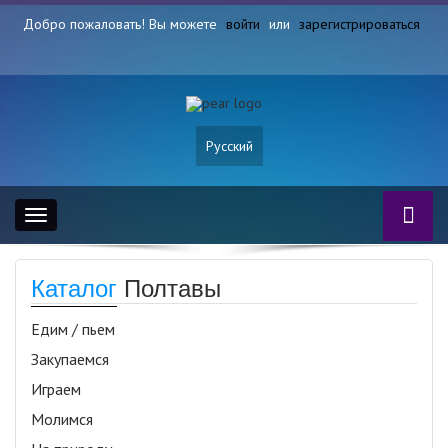
Добро пожаловать! Вы можете
войти
или
зарегистрироваться
Русский
Toggle
navigation
Каталог
Полтавы
Едим / пьем
Закупаемся
Играем
Молимся