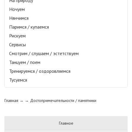
На природу
Ночуем
Нянчимся
Паримся / купаемся
Рискуем
Сервисы
Смотрим / слушаем / эстетствуем
Танцуем / поем
Тренируемся / оздоровляемся
Тусуемся
Главная
→ →
Достопримечательности / памятники
Главное