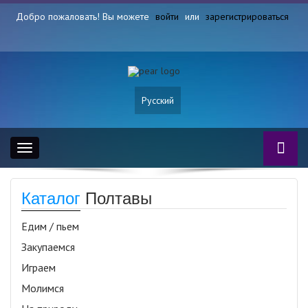
Добро пожаловать! Вы можете
войти
или
зарегистрироваться
Русский
Toggle
navigation
Каталог
Полтавы
Едим / пьем
Закупаемся
Играем
Молимся