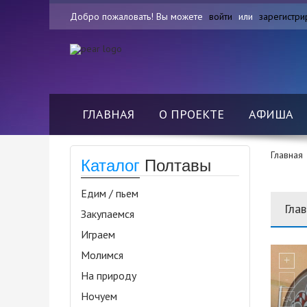
Добро пожаловать! Вы можете
войти
или
зарегистри
ГЛАВНАЯ
О ПРОЕКТЕ
АФИША
Главная
Каталог
Полтавы
Едим / пьем
Гла
Закупаемся
Играем
Молимся
На природу
Ночуем