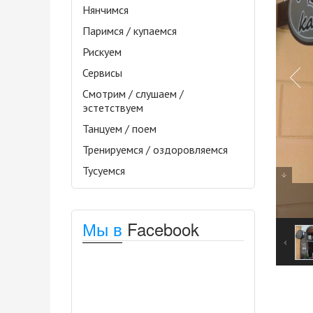
Нянчимся
Паримся / купаемся
Рискуем
Сервисы
Смотрим / слушаем /
эстетствуем
Танцуем / поем
Тренируемся / оздоровляемся
Тусуемся
Мы в
Facebook