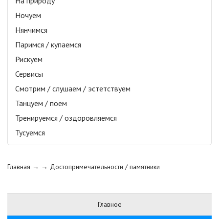
На природу
Ночуем
Нянчимся
Паримся / купаемся
Рискуем
Сервисы
Смотрим / слушаем / эстетствуем
Танцуем / поем
Тренируемся / оздоровляемся
Тусуемся
Главная
→ →
Достопримечательности / памятники
Главное