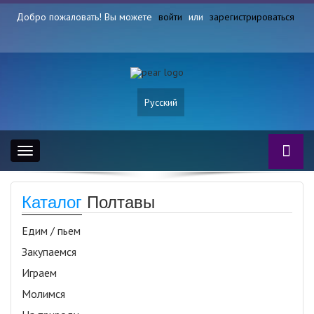
Добро пожаловать! Вы можете
войти
или
зарегистрироваться
Русский
Toggle
navigation
Каталог
Полтавы
Едим / пьем
Закупаемся
Играем
Молимся