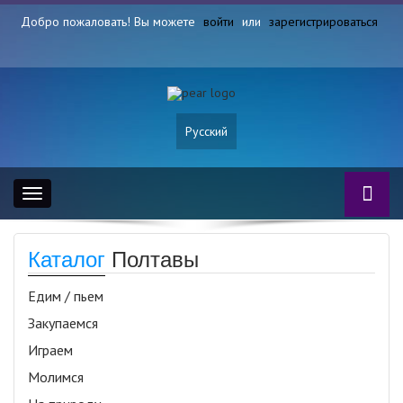
Добро пожаловать! Вы можете
войти
или
зарегистрироваться
Русский
Toggle
navigation
Каталог
Полтавы
Едим / пьем
Закупаемся
Играем
Молимся