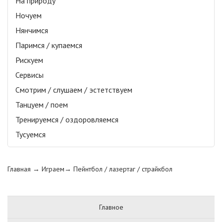
На природу
Ночуем
Нянчимся
Паримся / купаемся
Рискуем
Сервисы
Смотрим / слушаем / эстетствуем
Танцуем / поем
Тренируемся / оздоровляемся
Тусуемся
Главная
→ Играем→
Пейнтбол / лазертаг / страйкбол
Главное