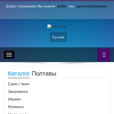
Добро пожаловать! Вы можете
войти
или
зарегистрироваться
Русский
Toggle
navigation
Каталог
Полтавы
Едим / пьем
Закупаемся
Играем
Молимся