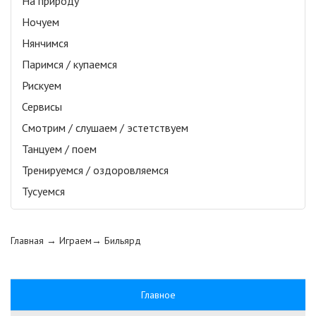
На природу
Ночуем
Нянчимся
Паримся / купаемся
Рискуем
Сервисы
Смотрим / слушаем / эстетствуем
Танцуем / поем
Тренируемся / оздоровляемся
Тусуемся
Главная
→ Играем→
Бильярд
Главное