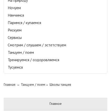
На природу
Ночуем
Нянчимся
Паримся / купаемся
Рискуем
Сервисы
Смотрим / слушаем / эстетствуем
Танцуем / поем
Тренируемся / оздоровляемся
Тусуемся
Главная
→ Танцуем / поем→
Школы танцев
Главное