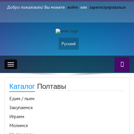
Добро пожаловать! Вы можете
войти
или
зарегистрироваться
Русский
Toggle
navigation
Каталог
Полтавы
Едим / пьем
Закупаемся
Играем
Молимся