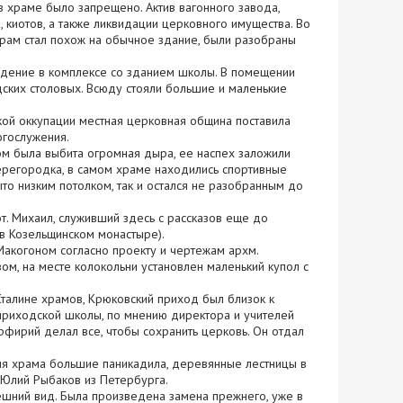
раме было запрещено. Актив вагонного завода,
 киотов, а также ликвидации церковного имущества. Во
храм стал похож на обычное здание, были разобраны
ение в комплексе со зданием школы. В помещении
дских столовых. Всюду стояли большие и маленькие
й оккупации местная церковная община поставила
огослужения.
 была выбита огромная дыра, ее наспех заложили
перегородка, в самом храме находились спортивные
то низким потолком, так и остался не разобранным до
 Михаил, служивший здесь с рассказов еще до
 в Козельщинском монастыре).
огоном согласно проекту и чертежам архм.
м, на месте колокольни установлен маленький купол с
алине храмов, Крюковский приход был близок к
приходской школы, по мнению директора и учителей
рфирий делал все, чтобы сохранить церковь. Он отдал
 храма большие паникадила, деревянные лестницы в
 Юлий Рыбаков из Петербурга.
шний вид. Была произведена замена прежнего, уже в