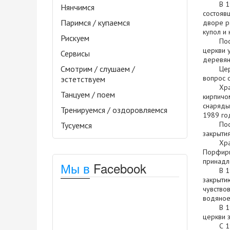
В 1929 
Нянчимся
состоявш
Паримся / купаемся
дворе р
купол и
Рискуем
После з
церкви 
Сервисы
деревян
Смотрим / слушаем /
Церковь
вопрос 
эстетствуем
Храм бы
Танцуем / поем
кирпичо
снаряды:
Тренируемся / оздоровляемся
1989 го
После в
Тусуемся
закрытия
Храм на
Порфири
принадл
Мы в
Facebook
В 1960-
закрыти
чувство
водяное
В 1970-
церкви 
С 1988 