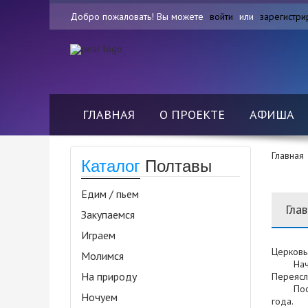
Добро пожаловать! Вы можете
войти
или
зарегистри
ГЛАВНАЯ
О ПРОЕКТЕ
АФИША
Главная
Каталог
Полтавы
Едим / пьем
Гла
Закупаемся
Играем
Церковь
Молимся
Начато 
На природу
Переясл
После о
Ночуем
года.