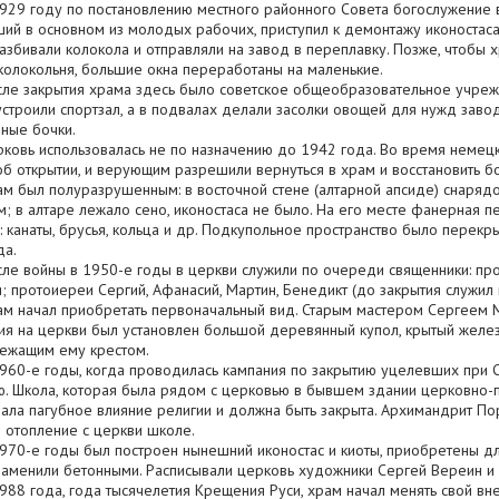
году по постановлению местного районного Совета богослужение в х
ий в основном из молодых рабочих, приступил к демонтажу иконостаса,
азбивали колокола и отправляли на завод в переплавку. Позже, чтобы 
 колокольня, большие окна переработаны на маленькие.
акрытия храма здесь было советское общеобразовательное учрежд
устроили спортзал, а в подвалах делали засолки овощей для нужд заво
ные бочки.
 использовалась не по назначению до 1942 года. Во время немецко
об открытии, и верующим разрешили вернуться в храм и восстановить б
л полуразрушенным: в восточной стене (алтарной апсиде) снарядом
м; в алтаре лежало сено, иконостаса не было. На его месте фанерная 
 канаты, брусья, кольца и др. Подкупольное пространство было перекры
да.
ойны в 1950-е годы в церкви служили по очереди священники: прот.
; протоиереи Сергий, Афанасий, Мартин, Бенедикт (до закрытия служил
чал приобретать первоначальный вид. Старым мастером Сергеем Мак
я на церкви был установлен большой деревянный купол, крытый железо
ежащим ему крестом.
е годы, когда проводилась кампания по закрытию уцелевших при Ст
ю. Школа, которая была рядом с церковью в бывшем здании церковно-
вала пагубное влияние религии и должна быть закрыта. Архимандрит По
 отопление с церкви школе.
е годы был построен нынешний иконостас и киоты, приобретены для
заменили бетонными. Расписывали церковь художники Сергей Вереин и
года, года тысячелетия Крещения Руси, храм начал менять свой вне